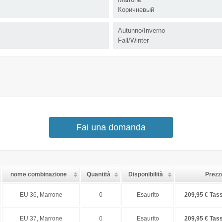
Коричневый
Autunno/Inverno
Fall/Winter
Fai una domanda
nome combinazione
Quantità
Disponibilità
Prezz
EU 36, Marrone
0
Esaurito
209,95 € Tass
EU 37, Marrone
0
Esaurito
209,95 € Tass