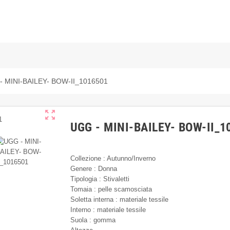
- MINI-BAILEY- BOW-II_1016501
zoom_out_map
UGG - MINI-BAILEY- BOW-II_1
Collezione : Autunno/Inverno
Genere : Donna
Tipologia : Stivaletti
Tomaia : pelle scamosciata
Soletta interna : materiale tessile
Interno : materiale tessile
Suola : gomma