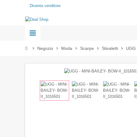
Diventa venditore
view_headline
chevron_right
Negozio
chevron_right
Moda
chevron_right
Scarpe
chevron_right
Stivaletti
chevron_right
UGG 